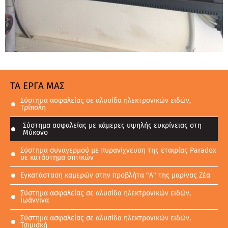
ΤΑ ΕΡΓΑ ΜΑΣ
Σύστημα ασφαλείας σε αλυσίδα ηλεκτρονικών ειδών,
Τρίπολη
Σύστημα ασφαλείας με κάμερες υψηλής ευκρίνειας στη
Μύκονο
Σύστημα συναγερμού με πυρανίχνευση της εταιρίας Paradox
σε κατάστημα οπτικών
Εγκατάσταση καμερών στην προβλήτα "Α" της μαρίνας Ζέα
Σύστημα ασφαλείας σε αλυσίδα ηλεκτρονικών ειδών,
Ιωάννινα
Σύστημα ασφαλείας σε αλυσίδα ηλεκτρονικών ειδών,
Τσιμισκή