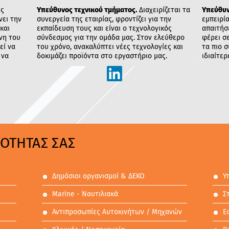
Υπεύθυνος τεχνικού τμήματος.
Διαχειρίζεται τα
Υπεύθυν
ις
συνεργεία της εταιρίας, φροντίζει για την
εμπειρί
νει την
εκπαίδευση τους και είναι ο τεχνολογικός
απαιτήσ
και
σύνδεσμος για την ομάδα μας. Στον ελεύθερο
φέρει σ
νη του
του χρόνο, ανακαλύπτει νέες τεχνολογίες και
τα πιο 
εί να
δοκιμάζει προϊόντα στο εργαστήριο μας.
ιδιαίτε
 να
ΟΤΗΤΑΣ ΣΑΣ
Δημόσιοι οργανισμοί & ΔΕΚΟ
Υ
Marine - Ναυτιλιακά
Σ
Αντιπροσωπίες Αυτοκινήτων / Μηχανών
Ε